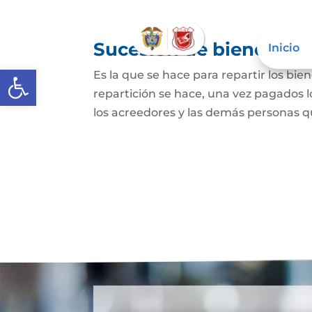
Sucesión de bienes po
Inicio
Abrir barra de herramientas
Es la que se hace para repartir los bie
repartición se hace, una vez pagados l
los acreedores y las demás personas qu