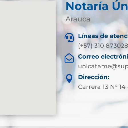
Notaría Ú
Arauca
Líneas de atenc

(+57) 310 873028
Correo electrón

unicatame@supe
Dirección:

Carrera 13 N° 14 