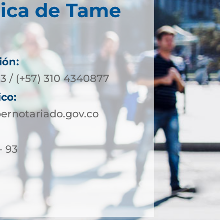
nica de Tame
ión:
3 / (+57) 310 4340877
ico:
rnotariado.gov.co
- 93