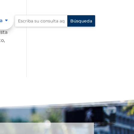
a
Esta
to,