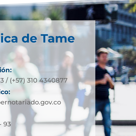
nica de Tame
ión:
3 / (+57) 310 4340877
ico:
rnotariado.gov.co
- 93