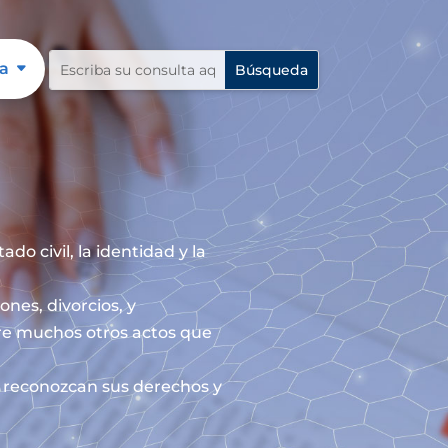
a
do civil, la identidad y la
ones, divorcios, y
re muchos otros actos que
le reconozcan sus derechos y