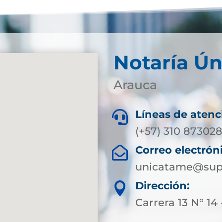
Notaría Ú
Arauca
Líneas de atenc

(+57) 310 873028
Correo electrón

unicatame@supe
Dirección:

Carrera 13 N° 14 