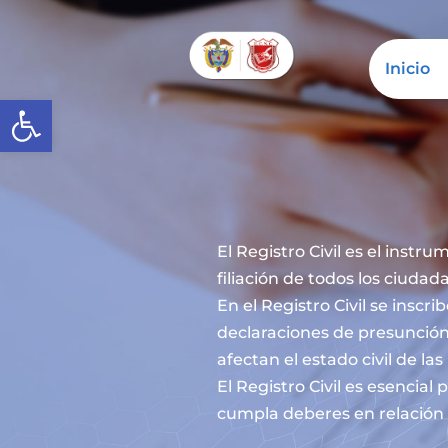
Inicio
Abrir barra de herramientas
El Registro Civil es el instru
filiación de todos los ciuda
En el Registro Civil se inscr
declaraciones de presunción
afectan el estado civil de la
El Registro Civil es esencia
cumpla deberes en relación c