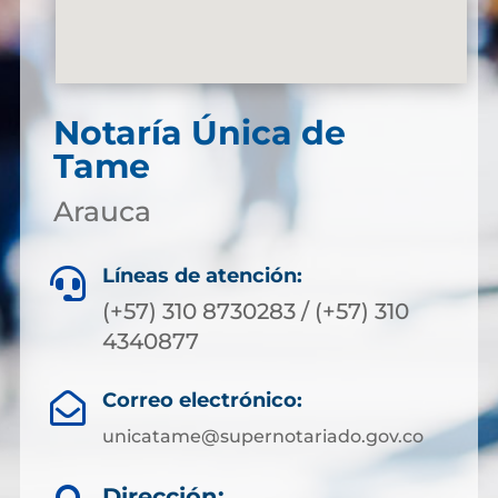
Notaría Única de
Tame
Arauca
Líneas de atención:

(+57) 310 8730283 / (+57) 310
4340877
Correo electrónico:

unicatame@supernotariado.gov.co
Dirección: