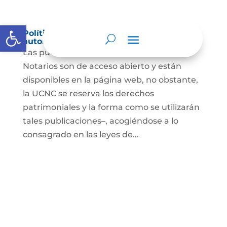
Abrir barra de herramientas
Política de derechos de autor y/o
autorización de uso sobre los contenidos
Las publicaciones de la UCNC y de los
Notarios son de acceso abierto y están
disponibles en la página web, no obstante,
la UCNC se reserva los derechos
patrimoniales y la forma como se utilizarán
tales publicaciones–, acogiéndose a lo
consagrado en las leyes de...