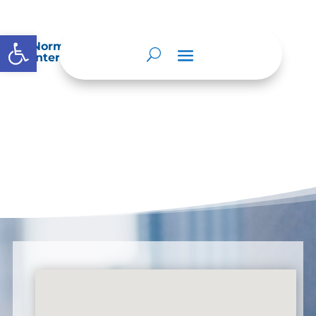
Abrir barra de herramientas
Normatividad especial que les aplique de
interés.