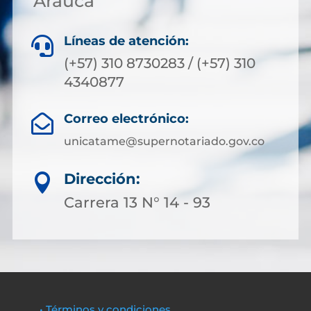
Arauca
Líneas de atención:

(+57) 310 8730283 / (+57) 310
4340877
Correo electrónico:

unicatame@supernotariado.gov.co
Dirección:

Carrera 13 N° 14 - 93
• Términos y condiciones