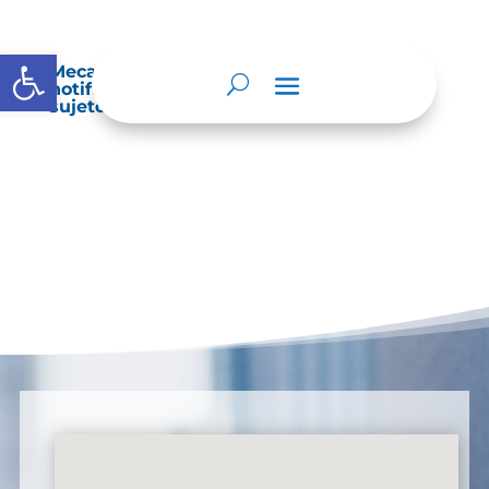
Abrir barra de herramientas
Mecanismos internos de supervisión,
notificación y vigilancia pertinente del
sujeto obligado