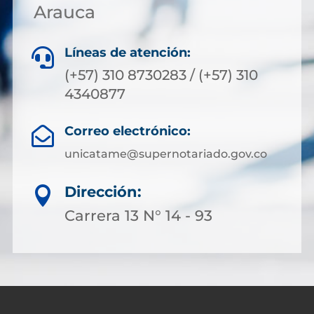
Arauca
Líneas de atención:

(+57) 310 8730283 / (+57) 310
4340877
Correo electrónico:

unicatame@supernotariado.gov.co
Dirección:

Carrera 13 N° 14 - 93