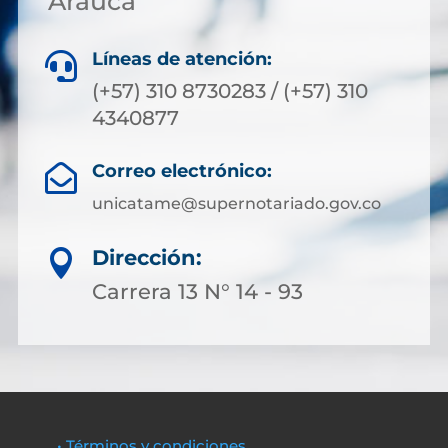
Arauca
Líneas de atención:

(+57) 310 8730283 / (+57) 310
4340877
Correo electrónico:

unicatame@supernotariado.gov.co
Dirección:

Carrera 13 N° 14 - 93
• Términos y condiciones