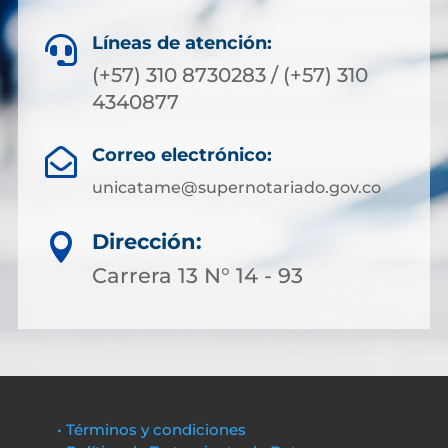
Líneas de atención:

(+57) 310 8730283 / (+57) 310
4340877
Correo electrónico:

unicatame@supernotariado.gov.co
Dirección:

Carrera 13 N° 14 - 93
• Términos y condiciones