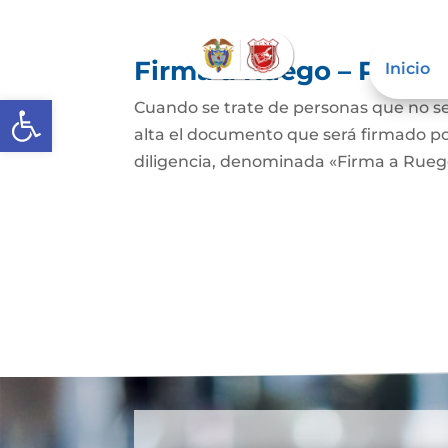
Firma a Ruego – Perso
Inicio
Abrir barra de herramientas
Cuando se trate de personas que no sep
alta el documento que será firmado po
diligencia, denominada «Firma a Ruego»