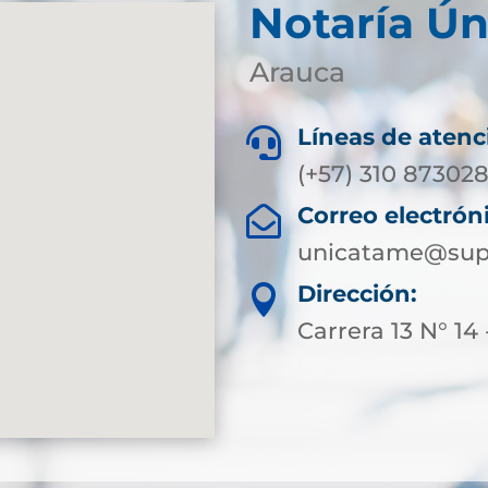
Notaría Ú
Arauca
Líneas de atenc

(+57) 310 873028
Correo electrón

unicatame@supe
Dirección:

Carrera 13 N° 14 