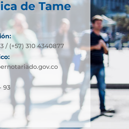
nica de Tame
ión:
3 / (+57) 310 4340877
ico:
rnotariado.gov.co
- 93