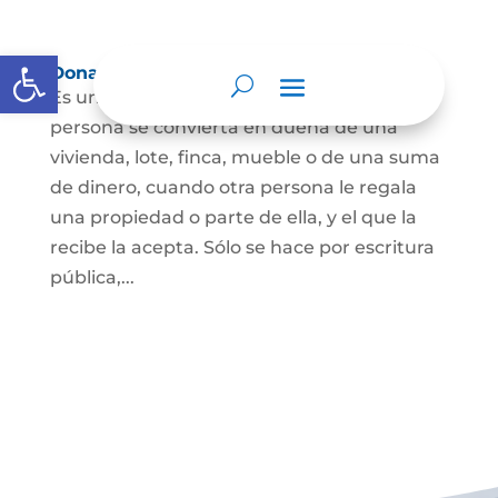
Abrir barra de herramientas
Donación
Es uno de los contratos cuyo fin es que una
persona se convierta en dueña de una
vivienda, lote, finca, mueble o de una suma
de dinero, cuando otra persona le regala
una propiedad o parte de ella, y el que la
recibe la acepta. Sólo se hace por escritura
pública,...