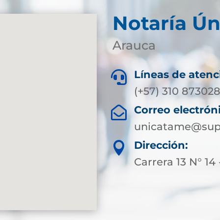
Notaría Ú
Arauca
Líneas de atenc

(+57) 310 873028
Correo electrón

unicatame@supe
Dirección:

Carrera 13 N° 14 