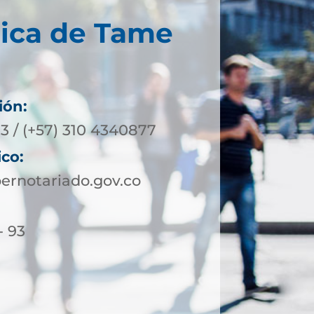
nica de Tame
ión:
3 / (+57) 310 4340877
ico:
rnotariado.gov.co
- 93