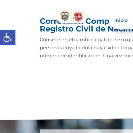
Corrección Componente
Inicio
Registro Civil de Naci
Abrir barra de herramientas
Consiste en el cambio legal del sexo qu
personas cuya cédula haya sido otorg
número de identificación. Una vez cor