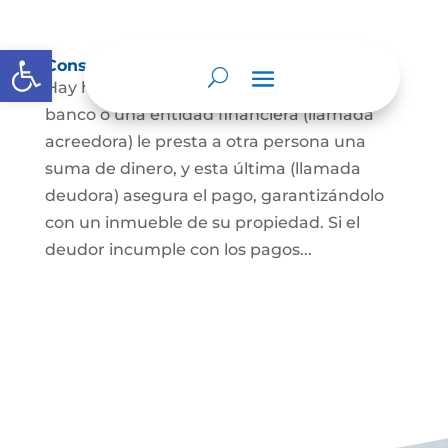
Abrir barra de herramientas
Constitución de hipoteca
Hay hipoteca cuando una persona, o un
banco o una entidad financiera (llamada
acreedora) le presta a otra persona una
suma de dinero, y esta última (llamada
deudora) asegura el pago, garantizándolo
con un inmueble de su propiedad. Si el
deudor incumple con los pagos...