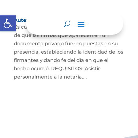
Abrir barra de herramientas
Autenticaciones
Es cuando el notario da testimonio escrito
de que las firmas que aparecen en un
documento privado fueron puestas en su
presencia, estableciendo la identidad de los
firmantes y dando fe del día en que el
hecho ocurrió. REQUISITOS: Asistir
personalmente a la notaría....