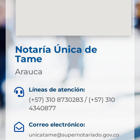
Notaría Única de
Tame
Arauca
Líneas de atención:

(+57) 310 8730283 / (+57) 310
4340877
Correo electrónico:

unicatame@supernotariado.gov.co