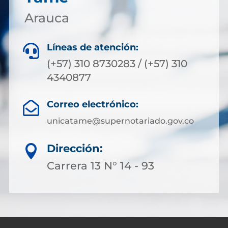
Arauca
Líneas de atención:

(+57) 310 8730283 / (+57) 310
4340877
Correo electrónico:

unicatame@supernotariado.gov.co
Dirección:

Carrera 13 N° 14 - 93