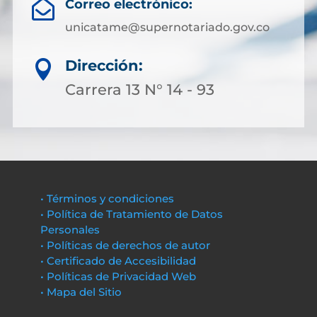
Correo electrónico:

unicatame@supernotariado.gov.co
Dirección:

Carrera 13 N° 14 - 93
• Términos y condiciones
• Política de Tratamiento de Datos
Personales
• Políticas de derechos de autor
• Certificado de Accesibilidad
• Políticas de Privacidad Web
• Mapa del Sitio