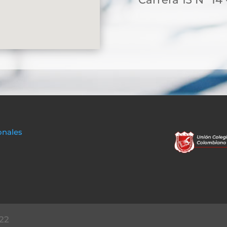
onales
22