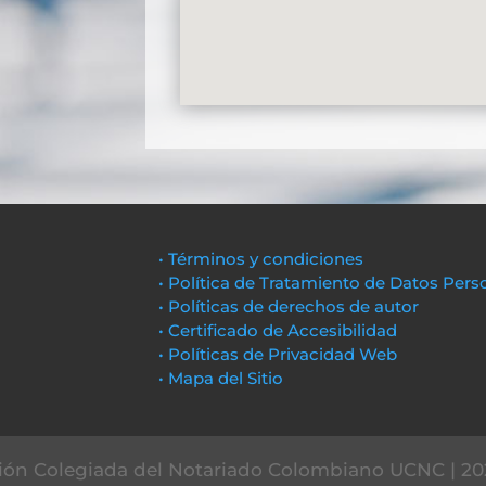
• Términos y condiciones
• Política de Tratamiento de Datos Pers
• Políticas de derechos de autor
• Certificado de Accesibilidad
• Políticas de Privacidad Web
• Mapa del Sitio
ón Colegiada del Notariado Colombiano UCNC | 20