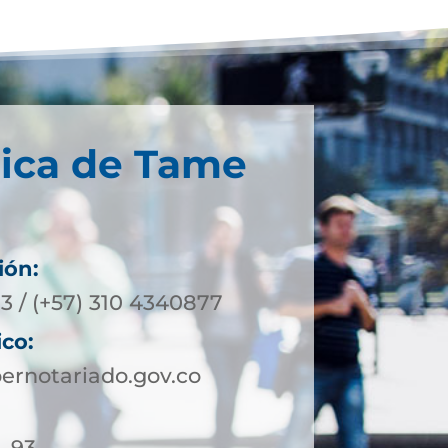
nica de Tame
ión:
3 / (+57) 310 4340877
ico:
rnotariado.gov.co
- 93