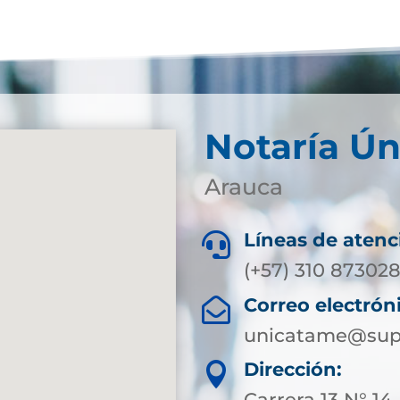
Notaría Ú
Arauca
Líneas de atenc

(+57) 310 873028
Correo electrón

unicatame@supe
Dirección:

Carrera 13 N° 14 